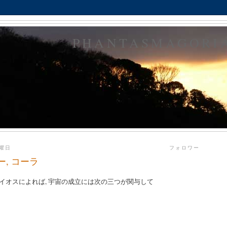
PHANTASMAGORI
日曜日
フォロワー
ー, コーラ
イオスによれば, 宇宙の成立には次の三つが関与して