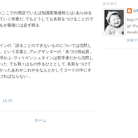
自己紹介
山
 (ここでの用語でいえば知識変換過程とは) あらゆる
ていく作業だ. でもどうしても名前をつけることので
http:/
もが最後には必ず残る.
jp/ @
masak
詳細プ
インの「語ることのできないものについては沈黙し
」という言葉と, アレグザンダーの「名づけ得ぬ質」
浮かぶ. ヴィトゲンシュタインは哲学者だから沈黙し
った. でも我々はもの作るひととして, 名前をつけて
かったあれやこれやをなんとかしてコードの中にす
ければならない…
:
15:00
ホーム