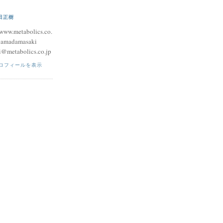
田正樹
/www.metabolics.co.
yamadamasaki
i@metabolics.co.jp
ロフィールを表示