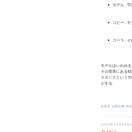
モデル - 
コピー - 
コーラ - 
モデルはいわゆる
その背景にある暗黙
スタンスという方
がする.
投稿者
山田正樹
時刻
2004年10月20