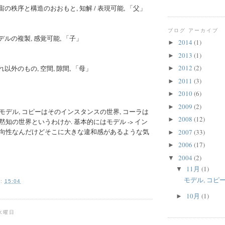
宇宙の秩序と構造のおおもと, 知解 / 表現可能, 「父」
ブログ アーカイブ
モデルの複製, 感覚可能, 「子」
2014
(1)
►
2013
(1)
►
2012
(2)
それ以外のもの, 空間, 隙間, 「母」
►
2011
(3)
►
2010
(6)
►
2009
(2)
►
モデル, コピーはそのインスタンスの世界, コーラは
2008
(12)
►
知の世界というわけか. 基本的にはモデル -> イン
向性なんだけどそこに大きな違和感があるような気
2007
(33)
►
2006
(17)
►
2004
(2)
▼
11月
(1)
▼
モデル, コピー
:
15:04
10月
(1)
►
日水曜日