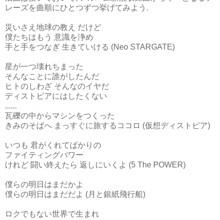
レーズを曲順にひとつずつ挙げてみよう.
災いさえ地球の教え だけど
僕たちはもう 意識を浄め
手と手をつなぎ 生きていける (Neo STARGATE)
星が一つ壊れちまった
そんなことに誰がしたんだ
ヒトのしわざ そんなのイヤだ
ディストピアにはしたくない
......
瓦礫の中からマシンをつくった
きみのそばへ まっすぐに旅するココロ (仮想ディストピア)
いつも 君がくれてばかりの
ファイティングパワー
けれど 闘い終えたら 返しにいくよ (5 The POWER)
僕らの明日はまだかよ
僕らの明日はまだだよ (月と銀紙飛行船)
ロクでもない世界で生まれ