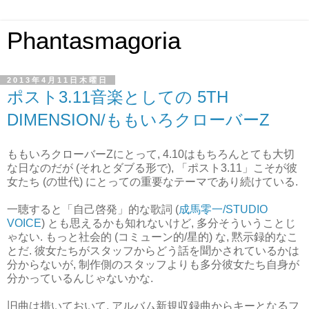
Phantasmagoria
2013年4月11日木曜日
ポスト3.11音楽としての 5TH
DIMENSION/ももいろクローバーZ
ももいろクローバーZにとって, 4.10はもちろんとても大切
な日なのだが (それとダブる形で), 「ポスト3.11」こそが彼
女たち (の世代) にとっての重要なテーマであり続けている.
一聴すると「自己啓発」的な歌詞 (
成馬零一/STUDIO
VOICE
) とも思えるかも知れないけど, 多分そういうことじ
ゃない. もっと社会的 (コミューン的/星的) な, 黙示録的なこ
とだ. 彼女たちがスタッフからどう話を聞かされているかは
分からないが, 制作側のスタッフよりも多分彼女たち自身が
分かっているんじゃないかな.
旧曲は措いておいて, アルバム新規収録曲からキーとなるフ