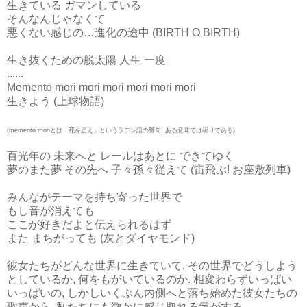
生きている ガマンしている
そんなんじゃなくて
悪くない感じの…進化の途中 (BIRTH O BIRTH)
生き抜くための脱太陽 人生 一度
......
Memento mori mori mori mori mori mori
生きよう (上球物語)
(memento moriとは「死を思え」というラテン語の警句, ある意味では祈りである)
百光年の 未来へと レールはあとに できてゆく
夢のまた夢 その先へ 子々孫々従えて (宙飛ぶ! お座敷列車)
みんながテーマを持ち寄った世界で
もし音が消えても
ここが好きだよと伝えられるはず
また まちがっても (灰とダイヤモンド)
彼女たちがどんな世界に生きていて, その世界でどうしよう
としているか, 何をもがいているのか. 相変わらずいっぱい
いっぱいの, しかしいくぶん内側へと落ち始めた彼女たちの
歌声から, 私たちにも微かに感じ取れる気がする.