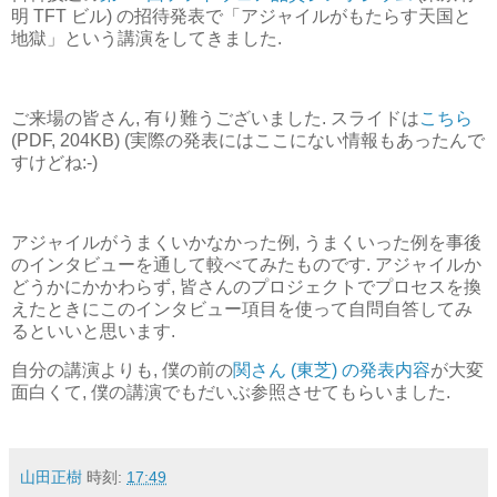
明 TFT ビル) の招待発表で「アジャイルがもたらす天国と
地獄」という講演をしてきました.
ご来場の皆さん, 有り難うございました. スライドは
こちら
(PDF, 204KB) (実際の発表にはここにない情報もあったんで
すけどね:-)
アジャイルがうまくいかなかった例, うまくいった例を事後
のインタビューを通して較べてみたものです. アジャイルか
どうかにかかわらず, 皆さんのプロジェクトでプロセスを換
えたときにこのインタビュー項目を使って自問自答してみ
るといいと思います.
自分の講演よりも, 僕の前の
関さん (東芝) の発表内容
が大変
面白くて, 僕の講演でもだいぶ参照させてもらいました.
山田正樹
時刻:
17:49