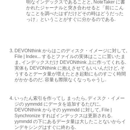
明なインデックスであることと, NoteTaker に書
かれたジャーナルと突き合わせると「前にこん
なことを調べたはずだけどその時はどうだった
っけ」ということがすぐに分かるのである.
DEVONthink からはこのディスク・イメージに対して,
File | Index... するとファイルの実体はここに置いたま
ま, インデックスだけ DEVONthink 上に作ってくれる.
実体も DEVONthink に抱えさせてもいいんだけど, そ
うするとデータ量が増えたとき起動にものすごく時間
がかかるのだ. 容量も際限なくなっちゃうし.
いったん索引を作ってし まったら, ディスク・イメー
ジの yymmdd にデータを追加するたびに,
DEVONthink からその yymmdd に対して, File |
Synchronize すればインデックスは更新される.
yymmdd の下にあるデータ量は大したことないからイ
ンデキシングはすぐに終わる.