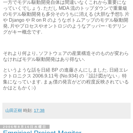
一方でモデル駆動開発自体は間違いなくこれから重要にな
っていくでしょう. ただし MDA 流のトップダウンで重量級
のモデル駆動開発も多分そのうちに消える (大胆な予想!). 片
や Django や R on R のようなボトムアップのモデル駆動開
発, 片やプロセスやオントロジのようなアッパー･モデリン
グがキー概念です.
それより何より, ソフトウェアの産業構造そのものが変わら
なければモデル駆動開発はあり得ない.
というような話を日経 BP の進藤さんにしました. 日経エレ
クトロニクス 2006.9.11号 (No.934) の「設計図がない」特
集になっています. まぁ僕の発言がどの程度反映されている
かはともかく:-)
山田正樹
時刻:
17:38
2006年8月16日水曜日