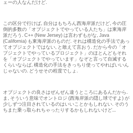
ェーの人なんだけど.
この区分で行けば, 自分はもちろん西海岸派だけど, 今の圧
倒的多数の「オブジェクトでやっている人たち」は東海岸
派だろう. C++ (New Jersey) は言わずもがな, Java
(California) も東海岸派のものだ. それは構造化の手法であっ
てオブジェクトではない, と敢えて言おう. だから今の「オ
ブジェクトでやっているプロジェクト」のほとんどもそれ
を「オブジェクトでやっています」なぞと言って自滅する
くらいならば, 構造化の手法をきっちり使ってやればいいん
じゃないの. どうせその程度でしょ.
オブジェクトの良さはぜんぜん違うところにあるんだから.
ま, そういう意味でオントロジ (西海岸派の隠し球ですよ) が
少しずつ注目されているのはいいことかもしれない. そのう
ちまた乗っ取られちゃったりするかもしれないけど...