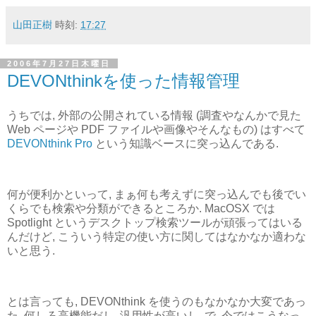
山田正樹
時刻:
17:27
2006年7月27日木曜日
DEVONthinkを使った情報管理
うちでは, 外部の公開されている情報 (調査やなんかで見た
Web ページや PDF ファイルや画像やそんなもの) はすべて
DEVONthink Pro
という知識ベースに突っ込んである.
何が便利かといって, まぁ何も考えずに突っ込んでも後でい
くらでも検索や分類ができるところか. MacOSX では
Spotlight というデスクトップ検索ツールが頑張ってはいる
んだけど, こういう特定の使い方に関してはなかなか適わな
いと思う.
とは言っても, DEVONthink を使うのもなかなか大変であっ
た. 何しろ高機能だし, 汎用性が高いし. で, 今ではこうなっ