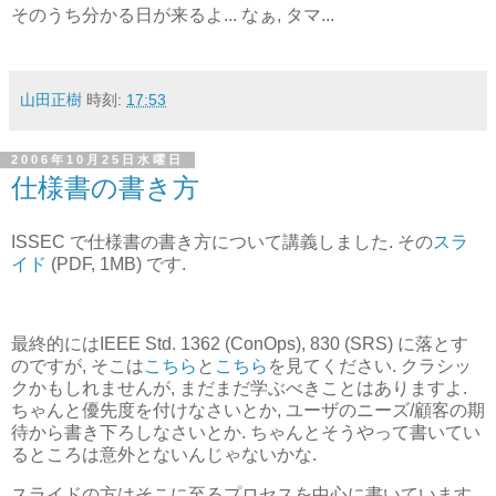
そのうち分かる日が来るよ... なぁ, タマ...
山田正樹
時刻:
17:53
2006年10月25日水曜日
仕様書の書き方
ISSEC で仕様書の書き方について講義しました. その
スラ
イド
(PDF, 1MB) です.
最終的にはIEEE Std. 1362 (ConOps), 830 (SRS) に落とす
のですが, そこは
こちら
と
こちら
を見てください. クラシッ
クかもしれませんが, まだまだ学ぶべきことはありますよ.
ちゃんと優先度を付けなさいとか, ユーザのニーズ/顧客の期
待から書き下ろしなさいとか. ちゃんとそうやって書いてい
るところは意外とないんじゃないかな.
スライドの方はそこに至るプロセスを中心に書いています.