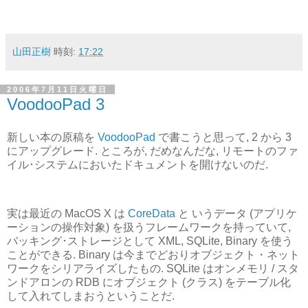
山田正樹
時刻:
17:22
2006年7月11日火曜日
VoodooPad 3
新しい本の原稿を
VoodooPad
で書こうと思って, 2 から 3
にアップグレード. ところが, だめなんだな, リモートのファ
イル･システムにおいたドキュメントを開けないのだ.
実は最近の MacOS X は
CoreData
と いうデータ (アプリケ
ーションの操作対象) を扱うフレームワークを持っていて,
バッキング･ストレージとして XML, SQLite, Binary を使う
ことができる. Binary は今までどおりオブジェクト・ネット
ワークをシリアライズしたもの. SQLite はオンメモリ / スタ
ンドアロンの RDB にオブジェクト (クラス) をテーブル化
して入れてしまおうということだ.