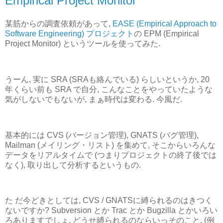
Empirical Project Monitor
某筋からの調査依頼があって,
EASE (Empirical Approach to
Software Engineering) プロジェクト
の EPM (Empirical
Project Monitor) というツールを使ってみた.
うーん, 実に SRA (SRAも絡んでいる) らしいというか, 20
年くらい前も SRA で自分, こんなことをやっていたような
気がしないでもないが, まぁ時代は変わる. 今風だ.
基本的には CVS (バージョン管理), GNATS (バグ管理),
Mailman (メイリング・リスト) を集めて, そこからいろんな
データをリアルタイムで (つまりプロジェクトの終了後では
なく), 取り出して分析するというもの.
た だ今どきとしては, CVS / GNATSに縛られるのはきつく
ないですか? Subversion とか Trac とか Bugzilla とかいろい
ろありますでしょ. どうせ縛られるのならいっそのこと, (例