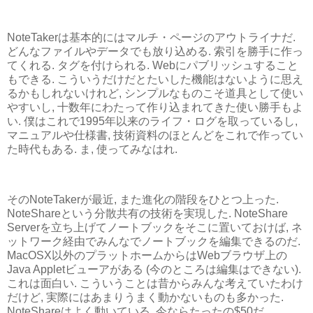
NoteTakerは基本的にはマルチ・ページのアウトライナだ.
どんなファイルやデータでも放り込める. 索引を勝手に作っ
てくれる. タグを付けられる. Webにパブリッシュすること
もできる. こういうだけだとたいした機能はないように思え
るかもしれないけれど, シンプルなものこそ道具として使い
やすいし, 十数年にわたって作り込まれてきた使い勝手もよ
い. 僕はこれで1995年以来のライフ・ログを取っているし,
マニュアルや仕様書, 技術資料のほとんどをこれで作ってい
た時代もある. ま, 使ってみなはれ.
そのNoteTakerが最近, また進化の階段をひとつ上った.
NoteShareという分散共有の技術を実現した. NoteShare
Serverを立ち上げてノートブックをそこに置いておけば, ネ
ットワーク経由でみんなでノートブックを編集できるのだ.
MacOSX以外のプラットホームからはWebブラウザ上の
Java Appletビューアがある (今のところは編集はできない).
これは面白い. こういうことは昔からみんな考えていたわけ
だけど, 実際にはあまりうまく動かないものも多かった.
NoteShareはよく動いている. 今ならたったの$50だ.