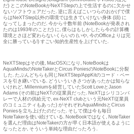
だ) とこのNoteBookがNeXTStepの上で生活するのに欠かせ
ないソフトウェアだった. 逆に言えばこいつらのおかげで僕
らはNeXTStep以外の環境では生きていけない身体 (頭) に
なってしまったのだ. 今から十数年前 (NoteBookが発表され
たのは1993年のことだ) に, 僕らはもしかしたら今の計算機
環境とさほど変わらないくらいの (いや, 今のOfficeよりは完
全に勝っている!) すごい知的生産性を上げていた.
NeXTStepはその後, MacOSXになり, NoteBookは
AquaMindsのNoteTakerとCircus PoniesのNoteBookに分裂
した. たぶんどちらも同じNeXTStep/AppKitのコード・ベー
スを引き継いでいる. どういういきさつがあったかは知らな
いけれど, Millenniumを経営していたScott LoveとJason
Adams (その前はNeXTの従業員だった. NeXTはシリコンバ
レーで人材の供給元で, ex-NeXT clubという元NeXT従業員
のコミュニティもあった) がそれぞれAquaMindsとCircus
Poniesを立ち上げたのだった. そして僕は今も毎日
NoteTakerを使い続けている. NoteBookではなく, NoteTaker
を選んだ理由はNoteTakerの方が早く日本語が使えるように
なったとか, そういう単純な理由だったろう.