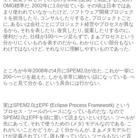
OMG標準だ. 2002年に1.0が出ている. その頃は日本ではあ
まり使われていなかったけど, ソフトウェア開発プロジェク
トを担当したり, コンサルしたりすると, プロジェクトごと
に, あるいは会社ごとにプロジェクト経営やプロセスが異な
るから, それを表したり, 改良したり, 提案したりするのに,
便利だった. 仕様が100ページ足らずで, まぁプロセスという
分かりにくいものを表すのだから, わかりにくい部分もない
わけではないけど, それなりに理解しやすいものであった.
ところが今年2008年の4月にSPEM2.0が出た. これが一挙に
200ページを超えた. しかも非常に細かい話になっている. ぺ
らっと見て分かる, という具合には行かない.
実はSPEM2.0はEPF (Eclipse Process Framework) という
プロセス・ツールのベースになっているのだな. なので
SPEM2.0はEPFを頭に置いて読まないといけない. ツールが
先にあって, それで使うための (メタ) モデルなのである. こ
れがいいことかどうか, よく分からんが, まぁメタモデルだ
けが定義されていて, 誰も使っていない, ツールもないと言