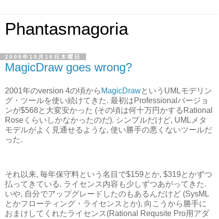
Phantasmagoria
2008年10月16日木曜日
MagicDraw goes wrong?
2001年のversion 4の頃から
MagicDraw
というUMLモデリン
グ・ツールを使い続けてきた. 最初はProfessionalバージョ
ンが$568と大変安かった (その頃は何十万円かするRational
Roseくらいしかなかったのだ). シンプルだけど, UMLメタ
モデルがよく見通せるような, 使い勝手の悪くないツールだ
った.
それ以来, 毎年保守料という名目で$159とか, $319とかずつ
払ってきている. ライセンス内容も少しずつあがってきた.
いや, 自分でアップグレードしたのもあるんだけど (SysML
とかフローティング・ライセンスとか), 向こうから勝手に
おまけしてくれたライセンス(Rational Requsite Pro用アダ