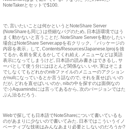
NoteTakerとセットで$100.
で, 言いたいことは何かというとNoteShare Server
(NoteShareも同じ) は些細なバグのため, 日本語環境ではう
まく動かないと言うことだ. NoteShare Serverを動かしたい
場合はNoteShare Server.appを右クリック, 「パッケージの
内容を表示」して, Contents/Resources/Japanese.lprojを捨
てるか, 名前を変えるかしてくれ給え. メニューなどは英語
表示になってしまうけど, 日本語の読み書きはできるし, サ
ーバとして使う分にはほとんど関係ない. いや, 実はそこま
でしなくてもどれかのnibファイルのメニューのアクション
がnullになっているとか言う話なので, それを直せばいいの
だが, どれを直せばいいのか, nibの中を探すのは面倒なの
で:-) Aquamindsには言ってあるから, 次のバージョンではた
ぶん治るだろう.
Webで探しても日本語でNoteShareについて書いているも
のがあまりに少ないので書いてみた. 日本ではこういうイノ
ベーティブな技術はみんなあまり必要としないのだろうか?