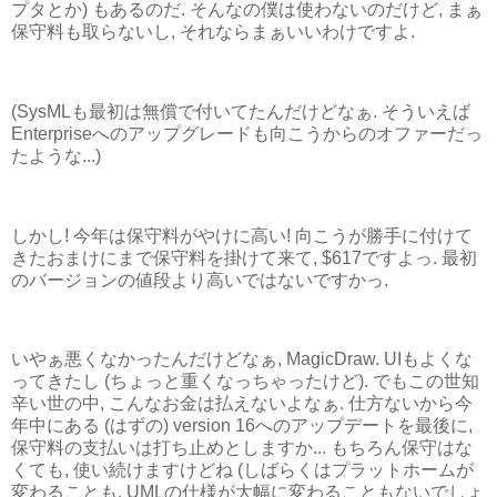
プタとか) もあるのだ. そんなの僕は使わないのだけど, まぁ
保守料も取らないし, それならまぁいいわけですよ.
(SysMLも最初は無償で付いてたんだけどなぁ. そういえば
Enterpriseへのアップグレードも向こうからのオファーだっ
たような...)
しかし! 今年は保守料がやけに高い! 向こうが勝手に付けて
きたおまけにまで保守料を掛けて来て, $617ですよっ. 最初
のバージョンの値段より高いではないですかっ.
いやぁ悪くなかったんだけどなぁ, MagicDraw. UIもよくな
ってきたし (ちょっと重くなっちゃったけど). でもこの世知
辛い世の中, こんなお金は払えないよなぁ. 仕方ないから今
年中にある (はずの) version 16へのアップデートを最後に,
保守料の支払いは打ち止めとしますか... もちろん保守はな
くても, 使い続けますけどね (しばらくはプラットホームが
変わることも, UMLの仕様が大幅に変わることもないでしょ