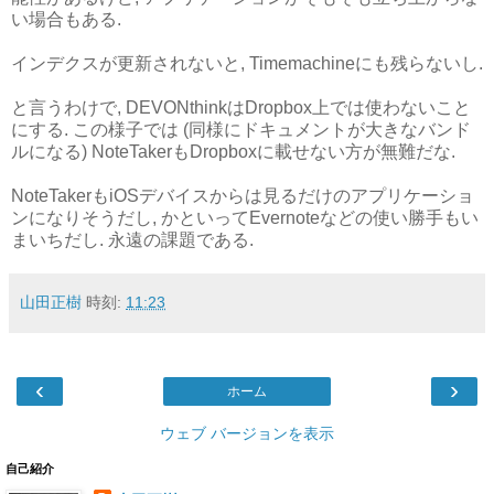
い場合もある.
インデクスが更新されないと, Timemachineにも残らないし.
と言うわけで, DEVONthinkはDropbox上では使わないこと
にする. この様子では (同様にドキュメントが大きなバンド
ルになる) NoteTakerもDropboxに載せない方が無難だな.
NoteTakerもiOSデバイスからは見るだけのアプリケーショ
ンになりそうだし, かといってEvernoteなどの使い勝手もい
まいちだし. 永遠の課題である.
山田正樹
時刻:
11:23
‹
›
ホーム
ウェブ バージョンを表示
自己紹介